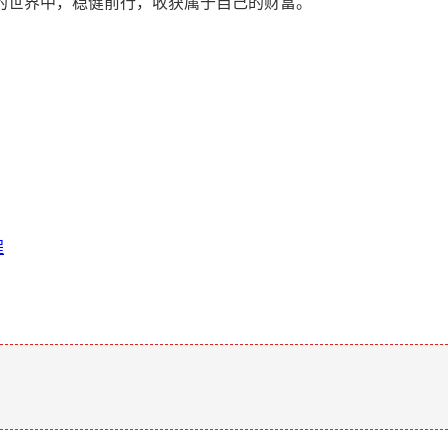
的世界中，稳健前行，收获属于自己的财富。
程
。