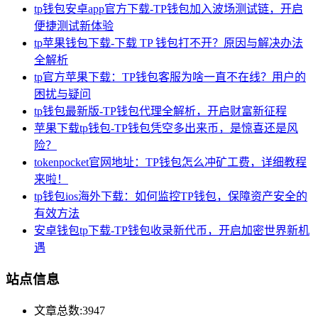
tp钱包安卓app官方下载-TP钱包加入波场测试链，开启
便捷测试新体验
tp苹果钱包下载-下载 TP 钱包打不开？原因与解决办法
全解析
tp官方苹果下载：TP钱包客服为啥一直不在线？用户的
困扰与疑问
tp钱包最新版-TP钱包代理全解析，开启财富新征程
苹果下载tp钱包-TP钱包凭空多出来币，是惊喜还是风
险？
tokenpocket官网地址：TP钱包怎么冲矿工费，详细教程
来啦！
tp钱包ios海外下载：如何监控TP钱包，保障资产安全的
有效方法
安卓钱包tp下载-TP钱包收录新代币，开启加密世界新机
遇
站点信息
文章总数:3947