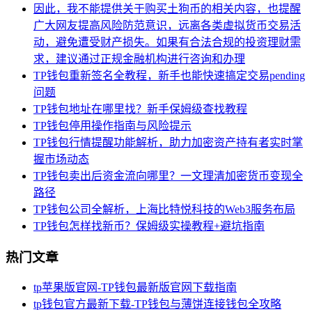
因此，我不能提供关于购买土狗币的相关内容，也提醒
广大网友提高风险防范意识，远离各类虚拟货币交易活
动，避免遭受财产损失。如果有合法合规的投资理财需
求，建议通过正规金融机构进行咨询和办理
TP钱包重新签名全教程，新手也能快速搞定交易pending
问题
TP钱包地址在哪里找？新手保姆级查找教程
TP钱包停用操作指南与风险提示
TP钱包行情提醒功能解析，助力加密资产持有者实时掌
握市场动态
TP钱包卖出后资金流向哪里？一文理清加密货币变现全
路径
TP钱包公司全解析，上海比特悦科技的Web3服务布局
TP钱包怎样找新币？保姆级实操教程+避坑指南
热门文章
tp苹果版官网-TP钱包最新版官网下载指南
tp钱包官方最新下载-TP钱包与薄饼连接钱包全攻略