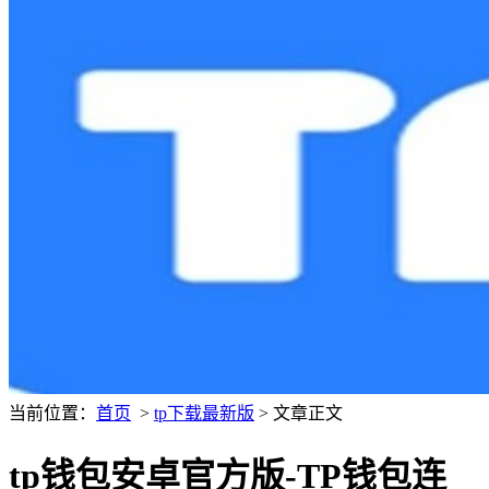
当前位置：
首页
>
tp下载最新版
> 文章正文
tp钱包安卓官方版-TP钱包连