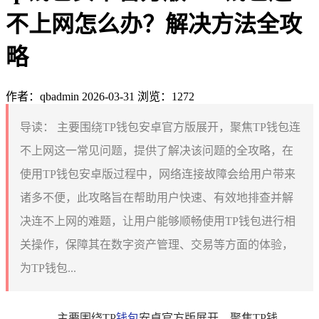
不上网怎么办？解决方法全攻
略
作者：qbadmin
2026-03-31
浏览：1272
导读：
主要围绕TP钱包安卓官方版展开，聚焦TP钱包连
不上网这一常见问题，提供了解决该问题的全攻略，在
使用TP钱包安卓版过程中，网络连接故障会给用户带来
诸多不便，此攻略旨在帮助用户快速、有效地排查并解
决连不上网的难题，让用户能够顺畅使用TP钱包进行相
关操作，保障其在数字资产管理、交易等方面的体验，
为TP钱包...
主要围绕TP
钱包
安卓官方版展开，聚焦TP钱