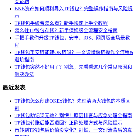
实逻辑
BNB资产如何顺利导入TP钱包？完整操作指南与风险提
示
TP钱包手续费怎么看？新手快速上手全教程
怎么往TP钱包存钱？新手保姆级全流程安全指南
手把手教你升级TP钱包，安卓、iOS、网页版全场景教
程
TP钱包币安链能转OK链吗？一文读懂跨链操作全流程&
避坑指南
TP钱包突然不好用了？别急，先看看这几个常见原因和
解决办法
最近发表
TP钱包怎么创建OKEx钱包？先理清两大钱包的本质区
别
TP钱包助记词无效？别慌！原因排查与应急处理全指南
TP钱包转账后能否退回？正确处理方式与风险提示
币转到TP钱包后价值没变化？别慌，一文理清背后的真