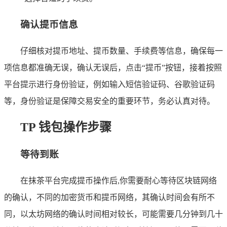
确认提币信息
仔细核对提币地址、提币数量、手续费等信息，确保每一
项信息都准确无误，确认无误后，点击“提币”按钮，接着按照
平台提示进行身份验证，例如输入短信验证码、谷歌验证码
等，身份验证是保障交易安全的重要环节，务必认真对待。
TP 钱包操作步骤
等待到账
在抹茶平台完成提币操作后,你需要耐心等待区块链网络
的确认，不同的加密货币和提币网络，其确认时间会有所不
同，以太坊网络的确认时间相对较长，可能需要几分钟到几十