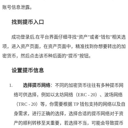
账号信息泄露。
找到提币入口
成功登录后,在平台界面仔细寻找“资产”或者“钱包”相关选
项，进入资产页面，在资产页面中，精准找到你想要转出的加
密货币，然后点击该币种后面的“提币”按钮。
设置提币信息
选择提币网络
：不同的加密货币往往有多种提币网
络可供选择，例如以太坊网络（ERC - 20）、波场网络
（TRC - 20）等，你需要根据 TP 钱包支持的网络以及自
身需求，进行正确的选择，选择合适的提币网络对于资
产的顺利转移至关重要，若选择不当，可能会导致提币