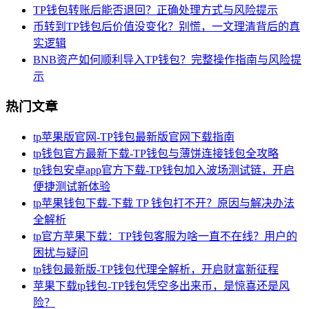
TP钱包转账后能否退回？正确处理方式与风险提示
币转到TP钱包后价值没变化？别慌，一文理清背后的真
实逻辑
BNB资产如何顺利导入TP钱包？完整操作指南与风险提
示
热门文章
tp苹果版官网-TP钱包最新版官网下载指南
tp钱包官方最新下载-TP钱包与薄饼连接钱包全攻略
tp钱包安卓app官方下载-TP钱包加入波场测试链，开启
便捷测试新体验
tp苹果钱包下载-下载 TP 钱包打不开？原因与解决办法
全解析
tp官方苹果下载：TP钱包客服为啥一直不在线？用户的
困扰与疑问
tp钱包最新版-TP钱包代理全解析，开启财富新征程
苹果下载tp钱包-TP钱包凭空多出来币，是惊喜还是风
险？