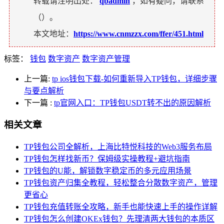
转载请注明出处：
qbadmin
，如有疑问，请联系
（
）。
本文地址：
https://www.cnmzzx.com/ffer/451.html
标签：
钱包
数字资产
数字资产管理
上一篇:
tp ios钱包下载-如何重新导入TP钱包，详细步骤
与要点解析
下一篇
:
tp官网入口：TP钱包USDT转不出的原因解析
相关文章
TP钱包公司全解析，上海比特悦科技的Web3服务布局
TP钱包怎样找新币？保姆级实操教程+避坑指南
TP钱包的U能，解锁数字稳定币的多元应用场景
TP钱包资产归集全教程，轻松整合分散数字资产，管理
更省心
TP钱包充值转账全攻略，新手也能快速上手的操作详解
TP钱包怎么创建OKEx钱包？先理清两大钱包的本质区