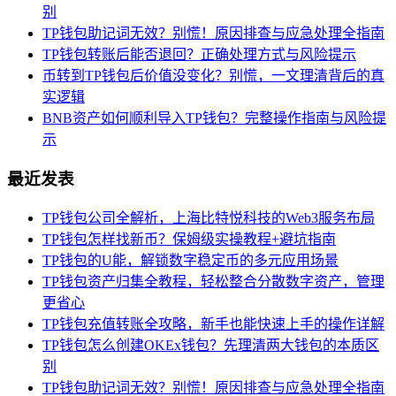
别
TP钱包助记词无效？别慌！原因排查与应急处理全指南
TP钱包转账后能否退回？正确处理方式与风险提示
币转到TP钱包后价值没变化？别慌，一文理清背后的真
实逻辑
BNB资产如何顺利导入TP钱包？完整操作指南与风险提
示
最近发表
TP钱包公司全解析，上海比特悦科技的Web3服务布局
TP钱包怎样找新币？保姆级实操教程+避坑指南
TP钱包的U能，解锁数字稳定币的多元应用场景
TP钱包资产归集全教程，轻松整合分散数字资产，管理
更省心
TP钱包充值转账全攻略，新手也能快速上手的操作详解
TP钱包怎么创建OKEx钱包？先理清两大钱包的本质区
别
TP钱包助记词无效？别慌！原因排查与应急处理全指南