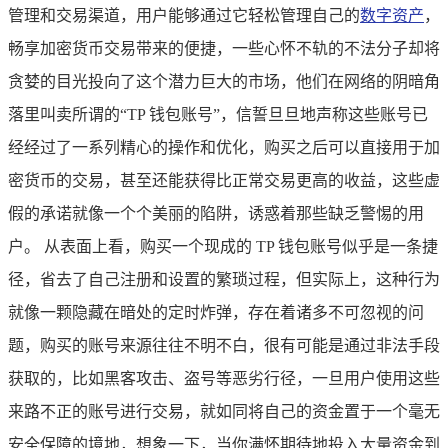
管理和交易渠道，用户能够通过它轻松管理自己的
数字资产
，
畅享加密货币交易带来的便捷，一些心怀不轨的不法分子却将
贪婪的目光投向了这个潜力巨大的市场，他们在网络的阴暗角
落里叫卖所谓的“TP 钱包账号”，信誓旦旦地声称这些账号已
经经过了一系列精心的操作和优化，购买之后可以直接用于加
密货币的交易，甚至还能获得比正常交易更高的收益，这些虚
假的承诺就像一个个美丽的陷阱，诱惑着那些缺乏警惕的用
户。 从表面上看，购买一个现成的 TP 钱包账号似乎是一条捷
径，省去了自己注册和设置的繁琐过程，但实际上，这种行为
就像一颗隐藏在暗处的定时炸弹，存在着诸多不可忽视的问
题，购买的账号来源往往不明不白，很有可能是通过非法手段
获取的，比如黑客攻击、盗号等恶劣行径，一旦用户使用这些
来路不正的账号进行交易，就如同将自己的资金置于一个毫无
安全保障的境地，想象一下，当你满怀期待地投入大量资金到