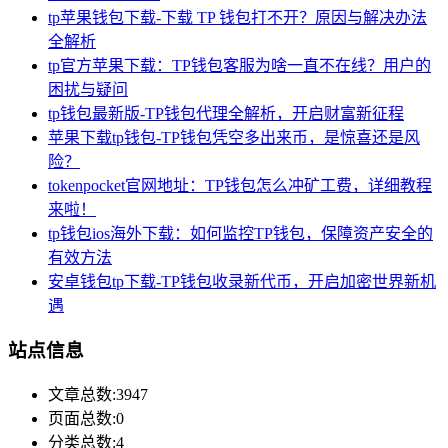
tp苹果钱包下载-下载 TP 钱包打不开？原因与解决办法
全解析
tp官方苹果下载：TP钱包客服为啥一直不在线？用户的
困扰与疑问
tp钱包最新版-TP钱包代理全解析，开启财富新征程
苹果下载tp钱包-TP钱包凭空多出来币，是惊喜还是风
险？
tokenpocket官网地址：TP钱包怎么冲矿工费，详细教程
来啦！
tp钱包ios海外下载：如何监控TP钱包，保障资产安全的
有效方法
安卓钱包tp下载-TP钱包收录新代币，开启加密世界新机
遇
站点信息
文章总数:3947
页面总数:0
分类总数:4