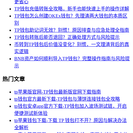
更省心
TP钱包充值转账全攻略，新手也能快速上手的操作详解
TP钱包怎么创建OKEx钱包？先理清两大钱包的本质区
别
TP钱包助记词无效？别慌！原因排查与应急处理全指南
TP钱包转账后能否退回？正确处理方式与风险提示
币转到TP钱包后价值没变化？别慌，一文理清背后的真
实逻辑
BNB资产如何顺利导入TP钱包？完整操作指南与风险提
示
热门文章
tp苹果版官网-TP钱包最新版官网下载指南
tp钱包官方最新下载-TP钱包与薄饼连接钱包全攻略
tp钱包安卓app官方下载-TP钱包加入波场测试链，开启
便捷测试新体验
tp苹果钱包下载-下载 TP 钱包打不开？原因与解决办法
全解析