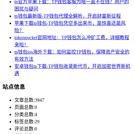
tp官方苹果下载：TP钱包客服为啥一直不在线？用户的
困扰与疑问
tp钱包最新版-TP钱包代理全解析，开启财富新征程
苹果下载tp钱包-TP钱包凭空多出来币，是惊喜还是风
险？
tokenpocket官网地址：TP钱包怎么冲矿工费，详细教程
来啦！
tp钱包ios海外下载：如何监控TP钱包，保障资产安全的
有效方法
安卓钱包tp下载-TP钱包收录新代币，开启加密世界新机
遇
站点信息
文章总数:3947
页面总数:0
分类总数:4
标签总数:29
评论总数:0