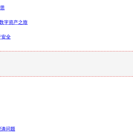
反思
启数字资产之旅
产安全
。
理清问题