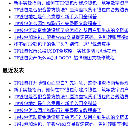
新手实操指南，如何在TP钱包创建冷钱包，筑牢数字资
TP钱包是否配合警方执法？厘清虚拟货币钱包的合规边
TP钱包地址是什么意思？新手入门全科普
TP钱包怎么添加狗狗币？完整图文教程来了
TP钱包流动资金池没钱了会怎样？从用户到生态的全链
TP钱包加油包，解锁Web3交易提速密码，告别转账等待
找不到TP钱包里的兔子头？别慌，这里说清真相
TP钱包代币兑换USDT全攻略，实操步骤+风险提示
TP钱包资产怎么添加LOGO？超详细图文操作教程
最近发表
TP钱包打开薄饼页面空白？先别急，这份排查指南帮你
新手实操指南，如何在TP钱包创建冷钱包，筑牢数字资
TP钱包是否配合警方执法？厘清虚拟货币钱包的合规边
TP钱包地址是什么意思？新手入门全科普
TP钱包怎么添加狗狗币？完整图文教程来了
TP钱包流动资金池没钱了会怎样？从用户到生态的全链
TP钱包加油包，解锁Web3交易提速密码，告别转账等待