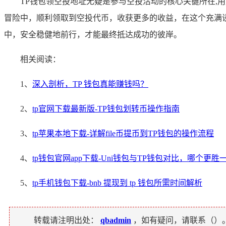
TP钱包领空投地址无疑是参与空投活动的核心关键所在,
冒险中，顺利领取到空投代币，收获更多的收益，在这个充满
中，安全稳健地前行，才能最终抵达成功的彼岸。
相关阅读：
1、
深入剖析，TP 钱包真能赚钱吗？
2、
tp官网下载最新版-TP钱包划转币操作指南
3、
tp苹果本地下载-详解file币提币到TP钱包的操作流程
4、
tp钱包官网app下载-Uni钱包与TP钱包对比，哪个更胜
5、
tp手机钱包下载-bnb 提现到 tp 钱包所需时间解析
转载请注明出处：
qbadmin
，如有疑问，请联系（
）