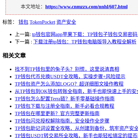
本文地址：
https://www.cnmzzx.com/nnhl/607.html
标签：
钱包
TokenPocket
资产安全
上一篇:
tp钱包官网app苹果下载：TP钱包子钱包交易
下一篇
:
下载注册tp钱包：TP钱包电脑版导入教程全解析
相关文章
找不到TP钱包里的兔子头？别慌，这里说清真相
TP钱包代币兑换USDT全攻略，实操步骤+风险提示
TP钱包资产怎么添加LOGO？超详细图文操作教程
从TP钱包到OK钱包转账全指南，新手也能快速上手的安
TP钱包怎么配置Terra链？新手零基础操作指南
TP钱包下载与注册全指南，新手必看合规教程
TP钱包在哪里更新？官方完整更新指南
TP钱包闪兑授权解除指南，安全操作全步骤
TP钱包助记词设置全攻略，从创建到备份，筑牢资产安
TP钱包USDT转交易所全攻略，新手也能轻松搞定的提