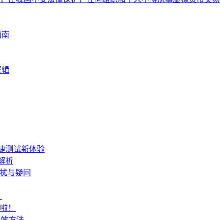
指南
逻辑
便捷测试新体验
解析
困扰与疑问
？
来啦！
有效方法