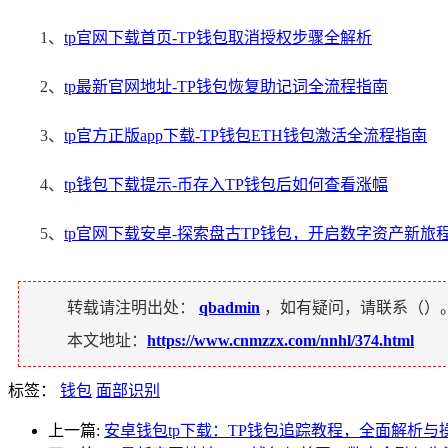
1、
tp官网下载首页-TP钱包取消授权步骤全解析
2、
tp最新官网地址-TP钱包恢复助记词全流程指南
3、
tp官方正版app下载-TP钱包ETH钱包激活全流程指南
4、
tp钱包下载提示-币存入TP钱包后如何查看涨幅
5、
tp官网下载安卓-探索盘古TP钱包，开启数字资产新旅
转载请注明出处：
qbadmin
，如有疑问，请联系（
）
本文地址：
https://www.cnmzzx.com/nnhl/374.html
标签：
钱包
面部识别
上一篇:
安卓钱包tp下载：TP钱包追踪教程，全面解析与