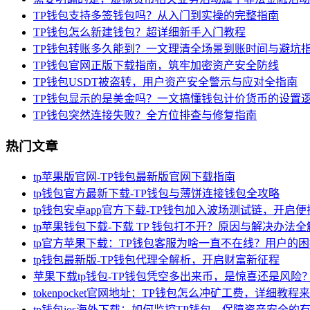
TP钱包支持多签钱包吗？从入门到实操的完整指南
TP钱包怎么新建钱包？超详细新手入门教程
TP钱包转账多久能到？一文理清全场景到账时间与避坑
TP钱包官网正版下载指南，筑牢加密资产安全防线
TP钱包USDT被盗转，用户资产安全警示与应对全指南
TP钱包显示的是美金吗？一文搞懂钱包计价货币的设置
TP钱包突然连接失败？全方位排查与修复指南
热门文章
tp苹果版官网-TP钱包最新版官网下载指南
tp钱包官方最新下载-TP钱包与薄饼连接钱包全攻略
tp钱包安卓app官方下载-TP钱包加入波场测试链，开启
tp苹果钱包下载-下载 TP 钱包打不开？原因与解决办法全
tp官方苹果下载：TP钱包客服为啥一直不在线？用户的
tp钱包最新版-TP钱包代理全解析，开启财富新征程
苹果下载tp钱包-TP钱包凭空多出来币，是惊喜还是风险
tokenpocket官网地址：TP钱包怎么冲矿工费，详细教程
tp钱包ios海外下载：如何监控TP钱包，保障资产安全的