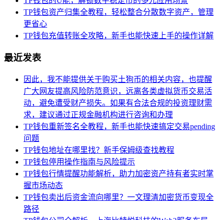
TP钱包的U能，解锁数字稳定币的多元应用场景
TP钱包资产归集全教程，轻松整合分散数字资产，管理
更省心
TP钱包充值转账全攻略，新手也能快速上手的操作详解
最近发表
因此，我不能提供关于购买土狗币的相关内容，也提醒
广大网友提高风险防范意识，远离各类虚拟货币交易活
动，避免遭受财产损失。如果有合法合规的投资理财需
求，建议通过正规金融机构进行咨询和办理
TP钱包重新签名全教程，新手也能快速搞定交易pending
问题
TP钱包地址在哪里找？新手保姆级查找教程
TP钱包停用操作指南与风险提示
TP钱包行情提醒功能解析，助力加密资产持有者实时掌
握市场动态
TP钱包卖出后资金流向哪里？一文理清加密货币变现全
路径