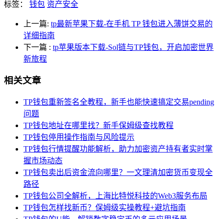
标签：
钱包
资产安全
上一篇:
tp最新苹果下载-在手机 TP 钱包进入薄饼交易的
详细指南
下一篇
:
tp苹果版本下载-Sol链与TP钱包，开启加密世界
新旅程
相关文章
TP钱包重新签名全教程，新手也能快速搞定交易pending
问题
TP钱包地址在哪里找？新手保姆级查找教程
TP钱包停用操作指南与风险提示
TP钱包行情提醒功能解析，助力加密资产持有者实时掌
握市场动态
TP钱包卖出后资金流向哪里？一文理清加密货币变现全
路径
TP钱包公司全解析，上海比特悦科技的Web3服务布局
TP钱包怎样找新币？保姆级实操教程+避坑指南