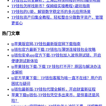
TP钱包公司全解析，上海比特悦科技的Web3服务布局
TP钱包怎样找新币？保姆级实操教程+避坑指南
TP钱包的U能，解锁数字稳定币的多元应用场景
TP钱包资产归集全教程，轻松整合分散数字资产，管理
更省心
热门文章
tp苹果版官网-TP钱包最新版官网下载指南
tp钱包官方最新下载-TP钱包与薄饼连接钱包全攻略
tp钱包安卓app官方下载-TP钱包加入波场测试链，开启
便捷测试新体验
tp苹果钱包下载-下载 TP 钱包打不开？原因与解决办法
全解析
tp官方苹果下载：TP钱包客服为啥一直不在线？用户的
困扰与疑问
tp钱包最新版-TP钱包代理全解析，开启财富新征程
苹果下载tp钱包-TP钱包凭空多出来币，是惊喜还是风
险？