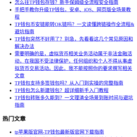
怎么往TP钱包存钱？新手保姆级全流程安全指南
手把手教你升级TP钱包，安卓、iOS、网页版全场景教
程
TP钱包币安链能转OK链吗？一文读懂跨链操作全流程&
避坑指南
TP钱包突然不好用了？别急，先看看这几个常见原因和
解决办法
需要明确的是，虚拟货币相关业务活动属于非法金融活
动，在我国不受法律保护，任何组织和个人不得从事虚
拟货币交易活动。因此，我不能按照你的要求撰写相关
文章
TP钱包支持多签钱包吗？从入门到实操的完整指南
TP钱包怎么新建钱包？超详细新手入门教程
TP钱包转账多久能到？一文理清全场景到账时间与避坑
指南
热门文章
tp苹果版官网-TP钱包最新版官网下载指南