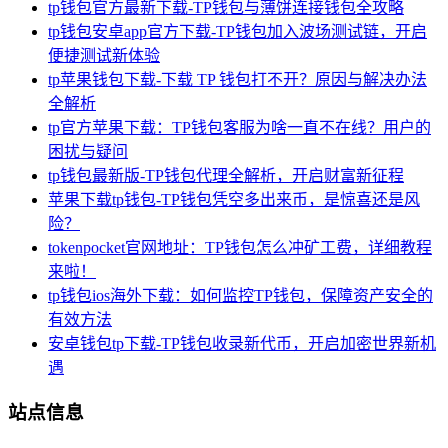
tp钱包官方最新下载-TP钱包与薄饼连接钱包全攻略
tp钱包安卓app官方下载-TP钱包加入波场测试链，开启
便捷测试新体验
tp苹果钱包下载-下载 TP 钱包打不开？原因与解决办法
全解析
tp官方苹果下载：TP钱包客服为啥一直不在线？用户的
困扰与疑问
tp钱包最新版-TP钱包代理全解析，开启财富新征程
苹果下载tp钱包-TP钱包凭空多出来币，是惊喜还是风
险？
tokenpocket官网地址：TP钱包怎么冲矿工费，详细教程
来啦！
tp钱包ios海外下载：如何监控TP钱包，保障资产安全的
有效方法
安卓钱包tp下载-TP钱包收录新代币，开启加密世界新机
遇
站点信息