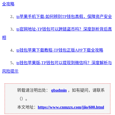
全攻略
2、
tp苹果手机下载-如何辨别TP钱包真假，保障资产安全
3、
tp官网地址-TP钱包可以跨链盗币吗？深度剖析背后真
相
4、
tp钱包苹果下载教程-TP钱包正版APP下载全攻略
5、
tp钱包苹果版-TP钱包可以提现到微信吗？深度解析与
风险提示
转载请注明出处：
qbadmin
，如有疑问，请联系
（
）。
本文地址：
https://www.cnmzzx.com/jjio/600.html