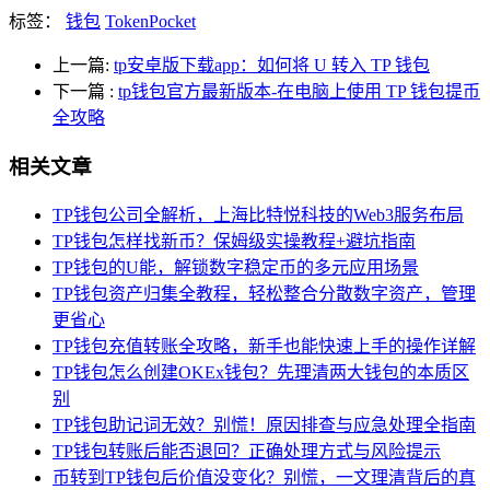
标签：
钱包
TokenPocket
上一篇:
tp安卓版下载app：如何将 U 转入 TP 钱包
下一篇
:
tp钱包官方最新版本-在电脑上使用 TP 钱包提币
全攻略
相关文章
TP钱包公司全解析，上海比特悦科技的Web3服务布局
TP钱包怎样找新币？保姆级实操教程+避坑指南
TP钱包的U能，解锁数字稳定币的多元应用场景
TP钱包资产归集全教程，轻松整合分散数字资产，管理
更省心
TP钱包充值转账全攻略，新手也能快速上手的操作详解
TP钱包怎么创建OKEx钱包？先理清两大钱包的本质区
别
TP钱包助记词无效？别慌！原因排查与应急处理全指南
TP钱包转账后能否退回？正确处理方式与风险提示
币转到TP钱包后价值没变化？别慌，一文理清背后的真