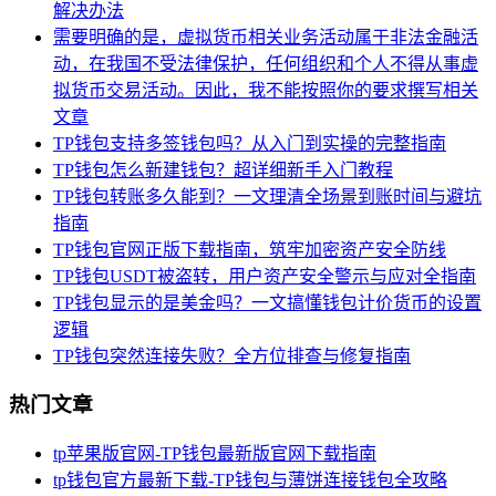
解决办法
需要明确的是，虚拟货币相关业务活动属于非法金融活
动，在我国不受法律保护，任何组织和个人不得从事虚
拟货币交易活动。因此，我不能按照你的要求撰写相关
文章
TP钱包支持多签钱包吗？从入门到实操的完整指南
TP钱包怎么新建钱包？超详细新手入门教程
TP钱包转账多久能到？一文理清全场景到账时间与避坑
指南
TP钱包官网正版下载指南，筑牢加密资产安全防线
TP钱包USDT被盗转，用户资产安全警示与应对全指南
TP钱包显示的是美金吗？一文搞懂钱包计价货币的设置
逻辑
TP钱包突然连接失败？全方位排查与修复指南
热门文章
tp苹果版官网-TP钱包最新版官网下载指南
tp钱包官方最新下载-TP钱包与薄饼连接钱包全攻略