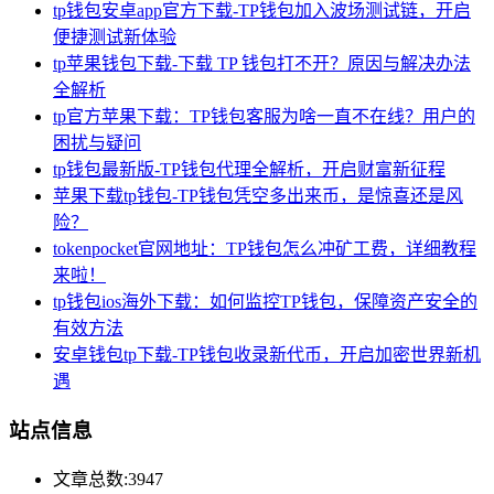
tp钱包安卓app官方下载-TP钱包加入波场测试链，开启
便捷测试新体验
tp苹果钱包下载-下载 TP 钱包打不开？原因与解决办法
全解析
tp官方苹果下载：TP钱包客服为啥一直不在线？用户的
困扰与疑问
tp钱包最新版-TP钱包代理全解析，开启财富新征程
苹果下载tp钱包-TP钱包凭空多出来币，是惊喜还是风
险？
tokenpocket官网地址：TP钱包怎么冲矿工费，详细教程
来啦！
tp钱包ios海外下载：如何监控TP钱包，保障资产安全的
有效方法
安卓钱包tp下载-TP钱包收录新代币，开启加密世界新机
遇
站点信息
文章总数:3947