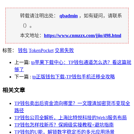
转载请注明出处：
qbadmin
，如有疑问，请联系
（
）。
本文地址：
https://www.cnmzzx.com/jjio/498.html
标签：
钱包
TokenPocket
交易失败
上一篇:
tp苹果下载中心：TP钱包通道怎么选？看这篇就
够了
下一篇
:
tp正版钱包下载-TP钱包手机迁移全攻略
相关文章
TP钱包卖出后资金流向哪里？一文理清加密货币变现全
路径
TP钱包公司全解析，上海比特悦科技的Web3服务布局
TP钱包怎样找新币？保姆级实操教程+避坑指南
TP钱包的U能，解锁数字稳定币的多元应用场景