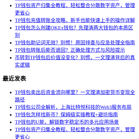
TP钱包资产归集全教程，轻松整合分散数字资产，管理
更省心
TP钱包充值转账全攻略，新手也能快速上手的操作详解
TP钱包怎么创建OKEx钱包？先理清两大钱包的本质区
别
TP钱包助记词无效？别慌！原因排查与应急处理全指南
TP钱包转账后能否退回？正确处理方式与风险提示
币转到TP钱包后价值没变化？别慌，一文理清背后的真
实逻辑
最近发表
TP钱包卖出后资金流向哪里？一文理清加密货币变现全
路径
TP钱包公司全解析，上海比特悦科技的Web3服务布局
TP钱包怎样找新币？保姆级实操教程+避坑指南
TP钱包的U能，解锁数字稳定币的多元应用场景
TP钱包资产归集全教程，轻松整合分散数字资产，管理
更省心