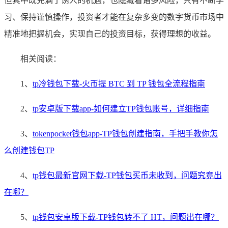
但其中既充满了诱人的机遇，也隐藏着诸多风险，只有不断学
习、保持谨慎操作，投资者才能在复杂多变的数字货币市场中
精准地把握机会，实现自己的投资目标，获得理想的收益。
相关阅读：
1、
tp冷钱包下载-火币提 BTC 到 TP 钱包全流程指南
2、
tp安卓版下载app-如何建立TP钱包账号，详细指南
3、
tokenpocket钱包app-TP钱包创建指南，手把手教你怎
么创建钱包TP
4、
tp钱包最新官网下载-TP钱包买币未收到，问题究竟出
在哪？
5、
tp钱包安卓版下载-TP钱包转不了 HT，问题出在哪？