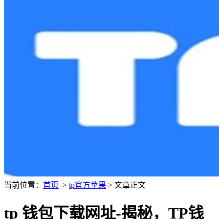
当前位置：
首页
>
tp官方苹果
> 文章正文
tp 钱包下载网址-揭秘，TP钱