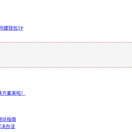
么创建钱包TP
。
解决方案来啦！
避坑指南
解决办法