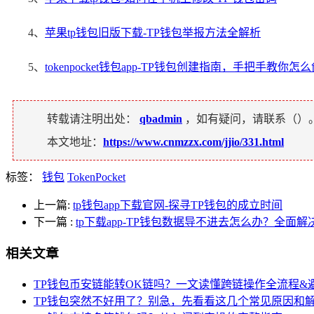
4、
苹果tp钱包旧版下载-TP钱包举报方法全解析
5、
tokenpocket钱包app-TP钱包创建指南，手把手教你怎
转载请注明出处：
qbadmin
，如有疑问，请联系（
）
本文地址：
https://www.cnmzzx.com/jjio/331.html
标签：
钱包
TokenPocket
上一篇:
tp钱包app下载官网-探寻TP钱包的成立时间
下一篇
:
tp下载app-TP钱包数据导不进去怎么办？全面
相关文章
TP钱包币安链能转OK链吗？一文读懂跨链操作全流程&
TP钱包突然不好用了？别急，先看看这几个常见原因和