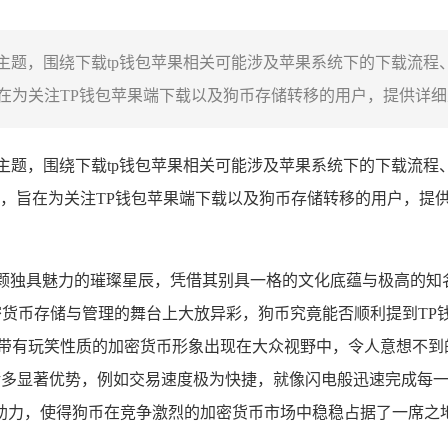
两大主题，围绕下载tp钱包苹果相关可能涉及苹果系统下的下载流
为关注TP钱包苹果端下载以及狗币存储转移的用户，提供详细且
两大主题，围绕下载tp钱包苹果相关可能涉及苹果系统下的下载流
，旨在为关注TP钱包苹果端下载以及狗币存储转移的用户，提
宛如一颗独具魅力的璀璨星辰，凭借其别具一格的文化底蕴与极高的
货币存储与管理的舞台上大放异彩，狗币究竟能否顺利提到TP
一个带有玩笑性质的加密货币形象出现在大众视野中，令人意想不
了它诸多显著优势，例如交易速度极为快捷，就像闪电般迅速完成
助力，使得狗币在竞争激烈的加密货币市场中稳稳占据了一席之