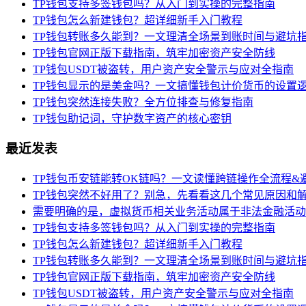
TP钱包支持多签钱包吗？从入门到实操的完整指南
TP钱包怎么新建钱包？超详细新手入门教程
TP钱包转账多久能到？一文理清全场景到账时间与避坑
TP钱包官网正版下载指南，筑牢加密资产安全防线
TP钱包USDT被盗转，用户资产安全警示与应对全指南
TP钱包显示的是美金吗？一文搞懂钱包计价货币的设置
TP钱包突然连接失败？全方位排查与修复指南
TP钱包助记词，守护数字资产的核心密钥
最近发表
TP钱包币安链能转OK链吗？一文读懂跨链操作全流程&
TP钱包突然不好用了？别急，先看看这几个常见原因和
需要明确的是，虚拟货币相关业务活动属于非法金融活动
TP钱包支持多签钱包吗？从入门到实操的完整指南
TP钱包怎么新建钱包？超详细新手入门教程
TP钱包转账多久能到？一文理清全场景到账时间与避坑
TP钱包官网正版下载指南，筑牢加密资产安全防线
TP钱包USDT被盗转，用户资产安全警示与应对全指南