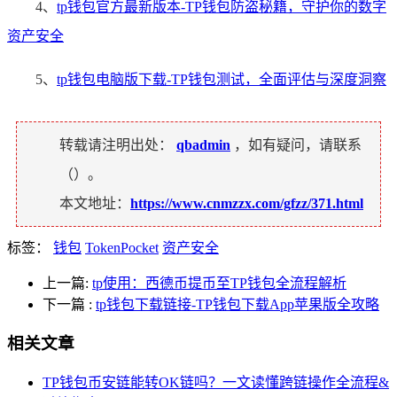
4、
tp钱包官方最新版本-TP钱包防盗秘籍，守护你的数字
资产安全
5、
tp钱包电脑版下载-TP钱包测试，全面评估与深度洞察
转载请注明出处：
qbadmin
，如有疑问，请联系
（
）。
本文地址：
https://www.cnmzzx.com/gfzz/371.html
标签：
钱包
TokenPocket
资产安全
上一篇:
tp使用：西德币提币至TP钱包全流程解析
下一篇
:
tp钱包下载链接-TP钱包下载App苹果版全攻略
相关文章
TP钱包币安链能转OK链吗？一文读懂跨链操作全流程&