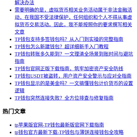
解决办法
需要明确的是，虚拟货币相关业务活动属于非法金融活
动，在我国不受法律保护，任何组织和个人不得从事虚
拟货币交易活动。因此，我不能按照你的要求撰写相关
文章
TP钱包支持多签钱包吗？从入门到实操的完整指南
TP钱包怎么新建钱包？超详细新手入门教程
TP钱包转账多久能到？一文理清全场景到账时间与避坑
指南
TP钱包官网正版下载指南，筑牢加密资产安全防线
TP钱包USDT被盗转，用户资产安全警示与应对全指南
TP钱包显示的是美金吗？一文搞懂钱包计价货币的设置
逻辑
TP钱包突然连接失败？全方位排查与修复指南
热门文章
tp苹果版官网-TP钱包最新版官网下载指南
tp钱包官方最新下载-TP钱包与薄饼连接钱包全攻略