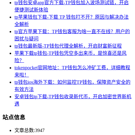
tp钱包安卓app官方下载-TP钱包加入波场测试链，开启
便捷测试新体验
tp苹果钱包下载-下载 TP 钱包打不开？原因与解决办法
全解析
tp官方苹果下载：TP钱包客服为啥一直不在线？用户的
困扰与疑问
tp钱包最新版-TP钱包代理全解析，开启财富新征程
苹果下载tp钱包-TP钱包凭空多出来币，是惊喜还是风
险？
tokenpocket官网地址：TP钱包怎么冲矿工费，详细教程
来啦！
tp钱包ios海外下载：如何监控TP钱包，保障资产安全的
有效方法
安卓钱包tp下载-TP钱包收录新代币，开启加密世界新机
遇
站点信息
文章总数:3947