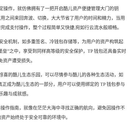
的绑定操作，就仿佛拥有了一把开启酷儿资产便捷管理大门的钥
应用之间来回奔波、切换，大大节省了用户的时间和精力，当用
内完成支付操作，整个过程简单又快捷,宛如行云流水般顺畅。
和安全机制，如多重签名、冷钱包存储等，为用户的资产构筑起
堡垒”之中，享受到同样高等级的安全保护，TP 钱包还具备实时
免资产遭受损失。
遇与惊喜的酷儿生态乐园，可以尽情参与酷儿的各种生态活动，如
成为酷儿生态的一部分，用户可以使用绑定的 TP 钱包参与
乐趣与成就感。
和操作指南，就像在茫茫大海中寻找正确的航向，避免因操作不
己的资产始终处于安全可靠的环境中。