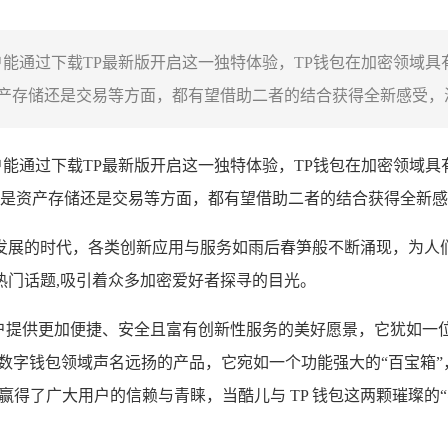
户能通过下载TP最新版开启这一独特体验，TP钱包在加密领域
存储还是交易等方面，都有望借助二者的结合获得全新感受，满
能通过下载TP最新版开启这一独特体验，TP钱包在加密领域
是资产存储还是交易等方面，都有望借助二者的结合获得全新感
展的时代，各类创新应用与服务如雨后春笋般不断涌现，为人们
热门话题,吸引着众多加密爱好者探寻的目光。
用户提供更加便捷、安全且富有创新性服务的美好愿景，它犹如一
数字钱包领域声名远扬的产品，它宛如一个功能强大的“百宝箱
得了广大用户的信赖与青睐，当酷儿与 TP 钱包这两颗璀璨的“星