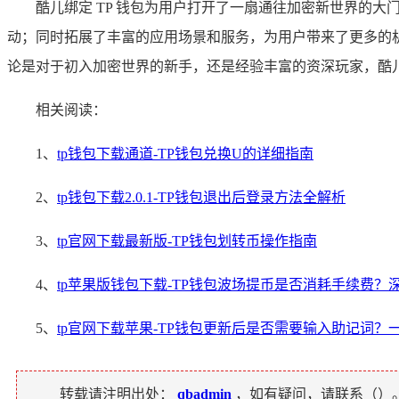
酷儿绑定 TP 钱包为用户打开了一扇通往加密新世界的
动；同时拓展了丰富的应用场景和服务，为用户带来了更多的机
论是对于初入加密世界的新手，还是经验丰富的资深玩家，酷儿
相关阅读：
1、
tp钱包下载通道-TP钱包兑换U的详细指南
2、
tp钱包下载2.0.1-TP钱包退出后登录方法全解析
3、
tp官网下载最新版-TP钱包划转币操作指南
4、
tp苹果版钱包下载-TP钱包波场提币是否消耗手续费？
5、
tp官网下载苹果-TP钱包更新后是否需要输入助记词？
转载请注明出处：
qbadmin
，如有疑问，请联系（
）