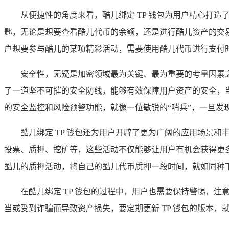
从便捷性的角度来看，酷儿绑定 TP 钱包为用户精心打造
匙，无论是想要查看酷儿代币的余额，还是进行酷儿资产的交易
户想要参与酷儿的某项精彩活动，需要使用酷儿代币进行支付时
安全性，无疑是加密领域最为关键、最为重要的考量因素之
了一道坚不可摧的安全防线，能够有效保障用户资产的安全，当酷
的安全监控和风险预警功能，就像一位敏锐的“哨兵”，一旦发
酷儿绑定 TP 钱包还为用户开辟了更为广阔的应用场景和
投票、质押、挖矿等，这些活动不仅能够让用户有机会获得更多
酷儿的质押活动，将自己的酷儿代币质押一段时间，就如同种
在酷儿绑定 TP 钱包的过程中，用户也需要保持警惕，
当或受到诈骗而导致资产损失，要定期更新 TP 钱包的版本，