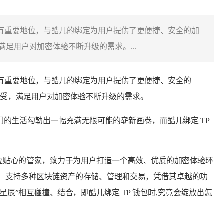
具有重要地位，与酷儿的绑定为用户提供了更便捷、安全的加
足用户对加密体验不断升级的需求。...
具有重要地位，与酷儿的绑定为用户提供了更便捷、安全的
受，满足用户对加密体验不断升级的需求。
的生活勾勒出一幅充满无限可能的崭新画卷，而酷儿绑定 TP
位贴心的管家，致力于为用户打造一个高效、优质的加密体验环
”，支持多种区块链资产的存储、管理和交易，凭借其卓越的功
辰”相互碰撞、结合，即酷儿绑定 TP 钱包时,究竟会绽放出怎