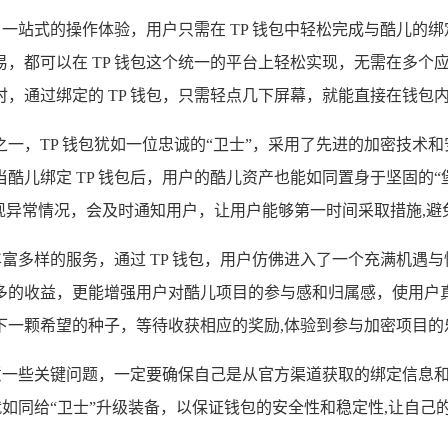
了一站式的操作体验，用户只需在 TP 钱包中轻松完成与酷儿
，都可以在 TP 钱包这个统一的平台上轻松实现，无需在多个
，通过绑定的 TP 钱包，只需轻点几下屏幕，就能直接在钱包
一，TP 钱包犹如一位忠诚的“卫士”，采用了先进的加密技术
儿绑定 TP 钱包后，用户的酷儿资产也能如同置身于坚固的“
现异常情况，会及时通知用户，让用户能够第一时间采取措施,避
丰富多样的服务，通过 TP 钱包，用户仿佛进入了一个充满机
的收益，更能增强用户对酷儿项目的参与感和归属感，使用户真正
下一颗希望的种子，等待收获相应的奖励,体验到参与加密项目的
注意一些关键问题，一定要确保自己是从官方渠道获取的绑定信息
就如同给“卫士”升级装备，以保证钱包的安全性和稳定性,让自