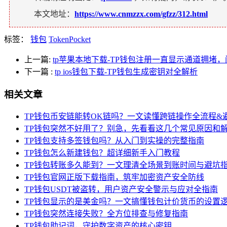
本文地址：
https://www.cnmzzx.com/gfzz/312.html
标签：
钱包
TokenPocket
上一篇:
tp苹果本地下载-TP钱包注册一直显示通道拥堵
下一篇
:
tp ios钱包下载-TP钱包生成密钥对全解析
相关文章
TP钱包币安链能转OK链吗？一文读懂跨链操作全流程&
TP钱包突然不好用了？别急，先看看这几个常见原因和
TP钱包支持多签钱包吗？从入门到实操的完整指南
TP钱包怎么新建钱包？超详细新手入门教程
TP钱包转账多久能到？一文理清全场景到账时间与避坑
TP钱包官网正版下载指南，筑牢加密资产安全防线
TP钱包USDT被盗转，用户资产安全警示与应对全指南
TP钱包显示的是美金吗？一文搞懂钱包计价货币的设置
TP钱包突然连接失败？全方位排查与修复指南
TP钱包助记词，守护数字资产的核心密钥