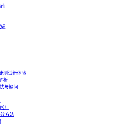
指南
逻辑
便捷测试新体验
解析
困扰与疑问
？
来啦！
有效方法
遇