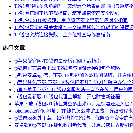
TP钱包转账多久能到？一文理清全场景到账时间与避坑
TP钱包官网正版下载指南，筑牢加密资产安全防线
TP钱包USDT被盗转，用户资产安全警示与应对全指南
TP钱包显示的是美金吗？一文搞懂钱包计价货币的设置
TP钱包突然连接失败？全方位排查与修复指南
热门文章
tp苹果版官网-TP钱包最新版官网下载指南
tp钱包官方最新下载-TP钱包与薄饼连接钱包全攻略
tp钱包安卓app官方下载-TP钱包加入波场测试链，开启
tp苹果钱包下载-下载 TP 钱包打不开？原因与解决办法全
tp官方苹果下载：TP钱包客服为啥一直不在线？用户的
tp钱包最新版-TP钱包代理全解析，开启财富新征程
苹果下载tp钱包-TP钱包凭空多出来币，是惊喜还是风险
tokenpocket官网地址：TP钱包怎么冲矿工费，详细教程
tp钱包ios海外下载：如何监控TP钱包，保障资产安全的
安卓钱包tp下载-TP钱包收录新代币，开启加密世界新机