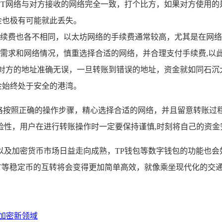
网络与对方接收的网络完全一致，打个比方，如果对方使用的是TRC 
金也极有可能就此丢失。
续费也各不相同，以太坊网络的手续费通常较高，尤其是在网络
需求和网络情况，慎重选择合适的网络，并合理支付手续费,以
保对方的地址准确无误，一旦转账到错误的地址，资金就如同石
金始终处于安全的港湾。
严格按照正确的操作步骤，精心选择合适的网络，并且留意转账过
险性，用户在进行转账操作时一定要保持谨慎,时刻将自己的资金
以及加密货币市场日益走向成熟，TP钱包等数字钱包的功能也会
T等稳定币的互转将会变得更加简单高效，就像乘坐现代化的交
存的加密新领域