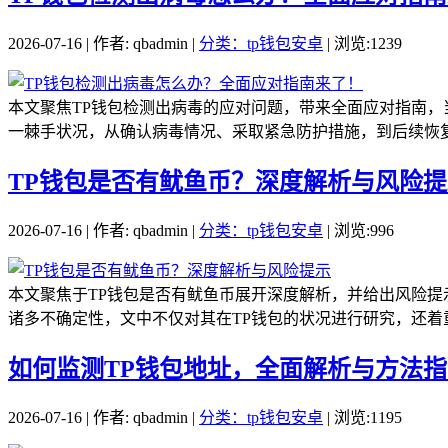
2026-07-16 | 作者: qbadmin |
分类：tp钱包安卓
| 浏览:1239
本文聚焦TP钱包检测出病毒的应对问题，带来全面应对指南，
一棘手状况，从确认病毒情况、采取紧急防护措施，到后续恢复钱
TP钱包是否有鱿鱼币？深度解析与风险提
2026-07-16 | 作者: qbadmin |
分类：tp钱包安卓
| 浏览:996
本文聚焦于TP钱包是否有鱿鱼币展开深度解析，并给出风险提
诸多不确定性，文中不仅对其在TP钱包的状况进行研究，还着重
如何监测TP钱包地址，全面解析与方法指
2026-07-16 | 作者: qbadmin |
分类：tp钱包安卓
| 浏览:1195