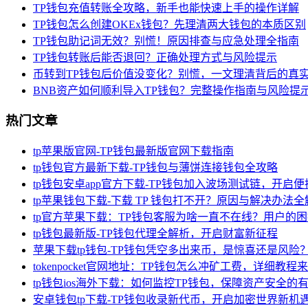
TP钱包充值转账全攻略，新手也能快速上手的操作详解
TP钱包怎么创建OKEx钱包？先理清两大钱包的本质区别
TP钱包助记词无效？别慌！原因排查与应急处理全指南
TP钱包转账后能否退回？正确处理方式与风险提示
币转到TP钱包后价值没变化？别慌，一文理清背后的真
BNB资产如何顺利导入TP钱包？完整操作指南与风险提
热门文章
tp苹果版官网-TP钱包最新版官网下载指南
tp钱包官方最新下载-TP钱包与薄饼连接钱包全攻略
tp钱包安卓app官方下载-TP钱包加入波场测试链，开启
tp苹果钱包下载-下载 TP 钱包打不开？原因与解决办法全
tp官方苹果下载：TP钱包客服为啥一直不在线？用户的
tp钱包最新版-TP钱包代理全解析，开启财富新征程
苹果下载tp钱包-TP钱包凭空多出来币，是惊喜还是风险
tokenpocket官网地址：TP钱包怎么冲矿工费，详细教程
tp钱包ios海外下载：如何监控TP钱包，保障资产安全的
安卓钱包tp下载-TP钱包收录新代币，开启加密世界新机