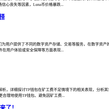
丧失等因素，Luna币价格暴跌...
择
它们为用户提供了不同的数字资产存储、交易等服务，在数字资产
在用户体验或安全保障等方面表现...
度解析，详细探讨TP钱包在矿工费不足情境下的相关表现，分析
合理地使用TP钱包、避免因矿工费...
南来了！