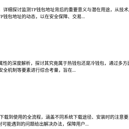
，详细探讨监测TP钱包地址背后的重要意义与潜在用途，从技
钱包地址的动态，以在安全保障、交易...
钱包属性的深度解析，探讨其究竟属于热钱包还是冷钱包，通过多
全机制等要素进行综合考量，旨在...
从下载到使用的全流程，涵盖不同系统下载途径、安装时的注意
可能遇到的问题给出解决办法，保障用户...