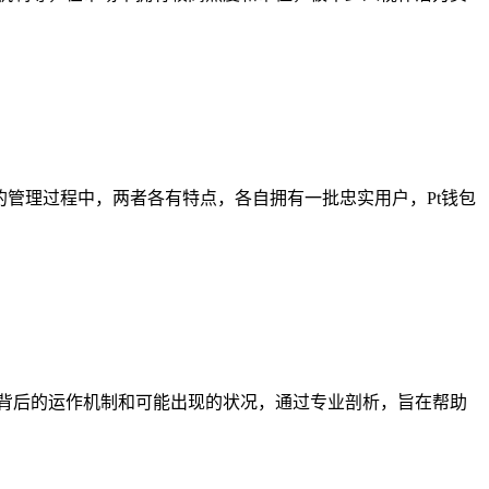
的管理过程中，两者各有特点，各自拥有一批忠实用户，Pt钱包
其背后的运作机制和可能出现的状况，通过专业剖析，旨在帮助