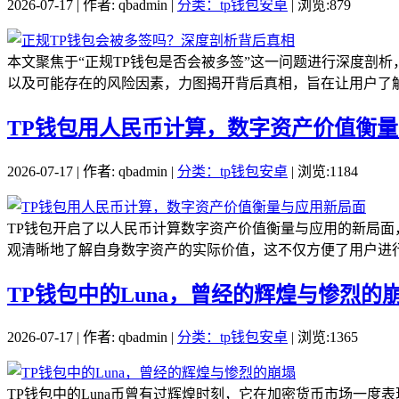
2026-07-17 | 作者: qbadmin |
分类：tp钱包安卓
| 浏览:879
本文聚焦于“正规TP钱包是否会被多签”这一问题进行深度剖
以及可能存在的风险因素，力图揭开背后真相，旨在让用户了解正
TP钱包用人民币计算，数字资产价值衡
2026-07-17 | 作者: qbadmin |
分类：tp钱包安卓
| 浏览:1184
TP钱包开启了以人民币计算数字资产价值衡量与应用的新局面
观清晰地了解自身数字资产的实际价值，这不仅方便了用户进行
TP钱包中的Luna，曾经的辉煌与惨烈的
2026-07-17 | 作者: qbadmin |
分类：tp钱包安卓
| 浏览:1365
TP钱包中的Luna币曾有过辉煌时刻，它在加密货币市场一