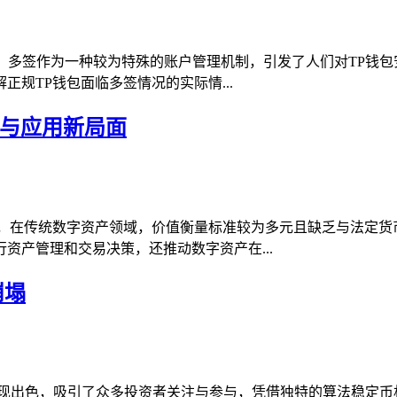
析，多签作为一种较为特殊的账户管理机制，引发了人们对TP钱
规TP钱包面临多签情况的实际情...
量与应用新局面
，在传统数字资产领域，价值衡量标准较为多元且缺乏与法定货
资产管理和交易决策，还推动数字资产在...
崩塌
度表现出色，吸引了众多投资者关注与参与，凭借独特的算法稳定