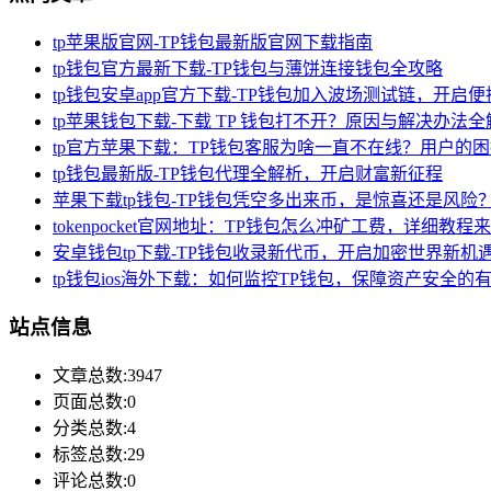
tp苹果版官网-TP钱包最新版官网下载指南
tp钱包官方最新下载-TP钱包与薄饼连接钱包全攻略
tp钱包安卓app官方下载-TP钱包加入波场测试链，开启
tp苹果钱包下载-下载 TP 钱包打不开？原因与解决办法全
tp官方苹果下载：TP钱包客服为啥一直不在线？用户的
tp钱包最新版-TP钱包代理全解析，开启财富新征程
苹果下载tp钱包-TP钱包凭空多出来币，是惊喜还是风险
tokenpocket官网地址：TP钱包怎么冲矿工费，详细教程
安卓钱包tp下载-TP钱包收录新代币，开启加密世界新机
tp钱包ios海外下载：如何监控TP钱包，保障资产安全的
站点信息
文章总数:3947
页面总数:0
分类总数:4
标签总数:29
评论总数:0