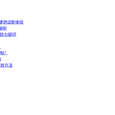
便捷测试新体验
解析
困扰与疑问
？
来啦！
遇
有效方法