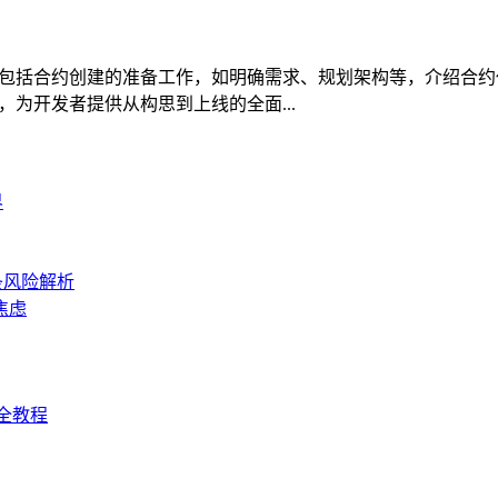
，包括合约创建的准备工作，如明确需求、规划架构等，介绍合
，为开发者提供从构思到上线的全面...
界
条风险解析
焦虑
全教程