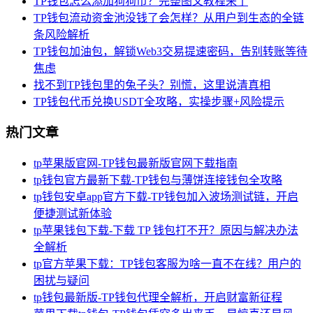
TP钱包怎么添加狗狗币？完整图文教程来了
TP钱包流动资金池没钱了会怎样？从用户到生态的全链
条风险解析
TP钱包加油包，解锁Web3交易提速密码，告别转账等待
焦虑
找不到TP钱包里的兔子头？别慌，这里说清真相
TP钱包代币兑换USDT全攻略，实操步骤+风险提示
热门文章
tp苹果版官网-TP钱包最新版官网下载指南
tp钱包官方最新下载-TP钱包与薄饼连接钱包全攻略
tp钱包安卓app官方下载-TP钱包加入波场测试链，开启
便捷测试新体验
tp苹果钱包下载-下载 TP 钱包打不开？原因与解决办法
全解析
tp官方苹果下载：TP钱包客服为啥一直不在线？用户的
困扰与疑问
tp钱包最新版-TP钱包代理全解析，开启财富新征程