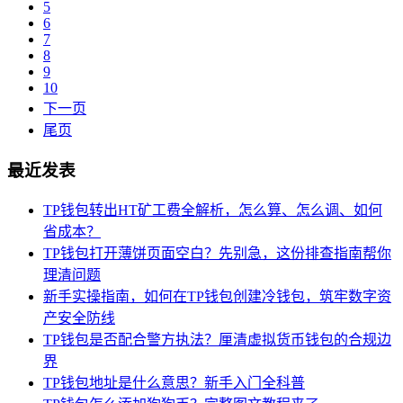
5
6
7
8
9
10
下一页
尾页
最近发表
TP钱包转出HT矿工费全解析，怎么算、怎么调、如何
省成本？
TP钱包打开薄饼页面空白？先别急，这份排查指南帮你
理清问题
新手实操指南，如何在TP钱包创建冷钱包，筑牢数字资
产安全防线
TP钱包是否配合警方执法？厘清虚拟货币钱包的合规边
界
TP钱包地址是什么意思？新手入门全科普