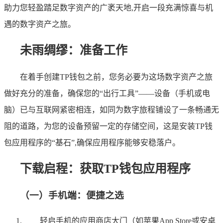
助力您轻盈踏足数字资产的广袤天地,开启一段充满惊喜与机
遇的数字资产之旅。
未雨绸缪：准备工作
在着手创建TP钱包之前，您务必要为这场数字资产之旅
做好充分的准备，确保您的“出行工具”——设备（手机或电
脑）已与互联网紧密相连，如同为数字旅程铺设了一条畅通无
阻的道路，为您的设备预留一定的存储空间，这是安装TP钱
包应用程序的“基石”,确保应用程序能够安稳落户。
下载启程：获取TP钱包应用程序
（一）手机端：便捷之选
轻启手机的应用商店大门（如苹果App Store或安卓