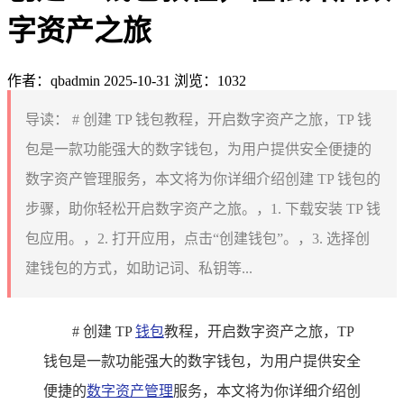
字资产之旅
作者：qbadmin
2025-10-31
浏览：1032
导读：
# 创建 TP 钱包教程，开启数字资产之旅，TP 钱
包是一款功能强大的数字钱包，为用户提供安全便捷的
数字资产管理服务，本文将为你详细介绍创建 TP 钱包的
步骤，助你轻松开启数字资产之旅。，1. 下载安装 TP 钱
包应用。，2. 打开应用，点击“创建钱包”。，3. 选择创
建钱包的方式，如助记词、私钥等...
# 创建 TP
钱包
教程，开启数字资产之旅，TP
钱包是一款功能强大的数字钱包，为用户提供安全
便捷的
数字资产管理
服务，本文将为你详细介绍创