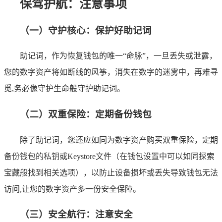
保驾护航：注意事项
（一）守护核心：保护好助记词
助记词，作为恢复钱包的唯一“命脉”，一旦丢失或泄露，
您的数字资产将如断线的风筝，消失在数字的迷雾中，再难寻
觅,务必像守护生命般守护助记词。
（二）双重保险：定期备份钱包
除了助记词，您还应如同为数字资产购买双重保险，定期
备份钱包的私钥或Keystore文件（在钱包设置中可以如同探索
宝藏般找到相关选项），以防止设备损坏或丢失导致钱包无法
访问,让您的数字资产多一份安全保障。
（三）安全航行：注意安全