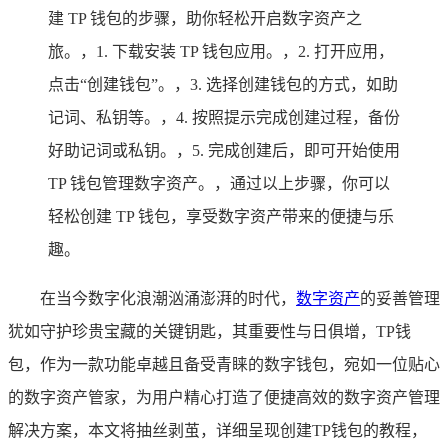
建 TP 钱包的步骤，助你轻松开启数字资产之
旅。，1. 下载安装 TP 钱包应用。，2. 打开应用，
点击“创建钱包”。，3. 选择创建钱包的方式，如助
记词、私钥等。，4. 按照提示完成创建过程，备份
好助记词或私钥。，5. 完成创建后，即可开始使用
TP 钱包管理数字资产。，通过以上步骤，你可以
轻松创建 TP 钱包，享受数字资产带来的便捷与乐
趣。
在当今数字化浪潮汹涌澎湃的时代，
数字资产
的妥善管理
犹如守护珍贵宝藏的关键钥匙，其重要性与日俱增，TP钱
包，作为一款功能卓越且备受青睐的数字钱包，宛如一位贴心
的数字资产管家，为用户精心打造了便捷高效的数字资产管理
解决方案，本文将抽丝剥茧，详细呈现创建TP钱包的教程，