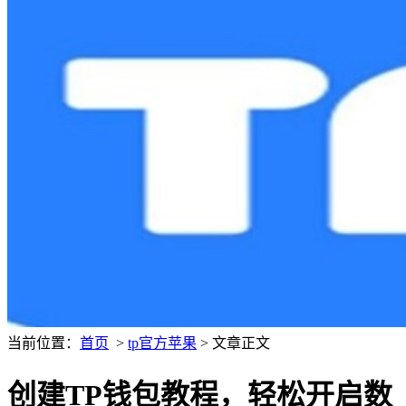
当前位置：
首页
>
tp官方苹果
> 文章正文
创建TP钱包教程，轻松开启数