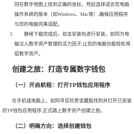
同在数字地图上找到正确的坐标，然后选择适合您电脑
操作系统的版本（如Windows、Mac等）,确保应用程序
与您的电脑完美适配。
静候下载完成后，双击安装包进行安装，如同为电
脑注入数字资产管理的活力因子,让您的电脑也能轻松驾
驭数字资产。
创建之旅：打造专属数字钱包
（一）开启航程：打开TP钱包应用程序
在手机或电脑上，如同寻觅珍贵宝藏般找到并打开已安装
的TP钱包应用程序,正式踏上数字资产创建之旅。
（二）明确方向：选择创建钱包