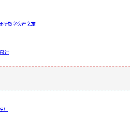
启便捷数字资产之旅
与探讨
。
好！