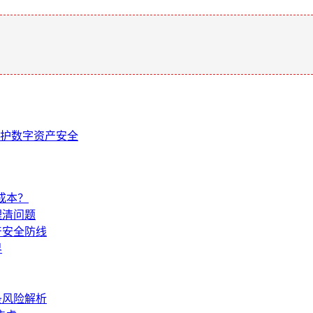
。
守护数字资产安全
成本？
理清问题
产安全防线
界
条风险解析