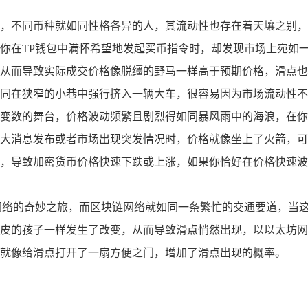
，不同币种就如同性格各异的人，其流动性也存在着天壤之别，
你在TP钱包中满怀希望地发起买币指令时，却发现市场上宛如
从而导致实际成交价格像脱缰的野马一样高于预期价格，滑点也
同在狭窄的小巷中强行挤入一辆大车，很容易因为市场流动性不
变数的舞台，价格波动频繁且剧烈得如同暴风雨中的海浪，在你
大消息发布或者市场出现突发情况时，价格就像坐上了火箭，可
，导致加密货币价格快速下跌或上涨，如果你恰好在价格快速波
网络的奇妙之旅，而区块链网络就如同一条繁忙的交通要道，当
皮的孩子一样发生了改变，从而导致滑点悄然出现，以以太坊网
就像给滑点打开了一扇方便之门，增加了滑点出现的概率。