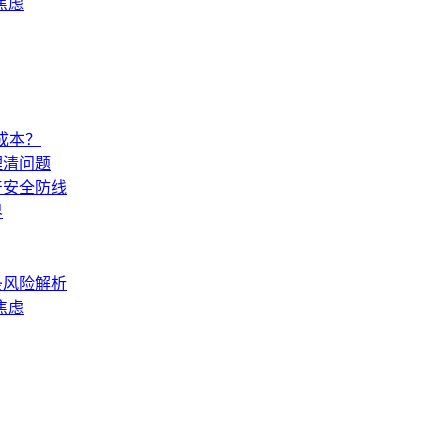
焦虑
成本？
理清问题
产安全防线
界
条风险解析
焦虑