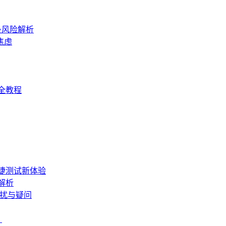
条风险解析
焦虑
全教程
便捷测试新体验
解析
困扰与疑问
？