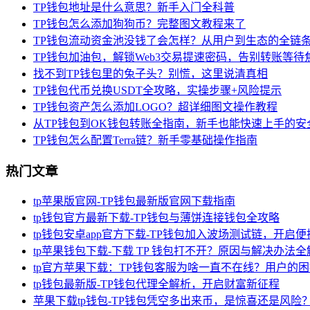
TP钱包地址是什么意思？新手入门全科普
TP钱包怎么添加狗狗币？完整图文教程来了
TP钱包流动资金池没钱了会怎样？从用户到生态的全链
TP钱包加油包，解锁Web3交易提速密码，告别转账等待
找不到TP钱包里的兔子头？别慌，这里说清真相
TP钱包代币兑换USDT全攻略，实操步骤+风险提示
TP钱包资产怎么添加LOGO？超详细图文操作教程
从TP钱包到OK钱包转账全指南，新手也能快速上手的安
TP钱包怎么配置Terra链？新手零基础操作指南
热门文章
tp苹果版官网-TP钱包最新版官网下载指南
tp钱包官方最新下载-TP钱包与薄饼连接钱包全攻略
tp钱包安卓app官方下载-TP钱包加入波场测试链，开启
tp苹果钱包下载-下载 TP 钱包打不开？原因与解决办法全
tp官方苹果下载：TP钱包客服为啥一直不在线？用户的
tp钱包最新版-TP钱包代理全解析，开启财富新征程
苹果下载tp钱包-TP钱包凭空多出来币，是惊喜还是风险