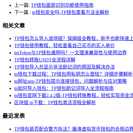
上一篇:
TP钱包面部识别功能使用指南
下一篇
:
tp钱包安全吗-TP钱包查看方法全解析
相关文章
TP钱包怎么导入波场链？保姆级全教程，新手也能快速
TP钱包使用教程，轻松查看自己买币的买入单价
imToken与TP钱包通用吗？一文理清兼容性与使用边界
TP钱包转账USDT全流程详解
TP钱包导入总显示非法助记词的原因及解决办法
tp钱包下载过程：TP钱包用私钥怎么登陆？详细步骤解析
tp网址app-TP钱包提示连接钱包，问题解析与应对策略
tp如何导入钱包：TP钱包助记词导入全流程指南
tp钱包官网下载2.4.2版-TP钱包转账教程，轻松实现资金
区块链 tp下载：TP钱包激活流程全解析
最近发表
TP钱包是否配合警方执法？厘清虚拟货币钱包的合规边